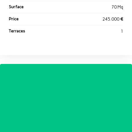
Surface
70 Mq
Price
245.000
€
Terraces
1