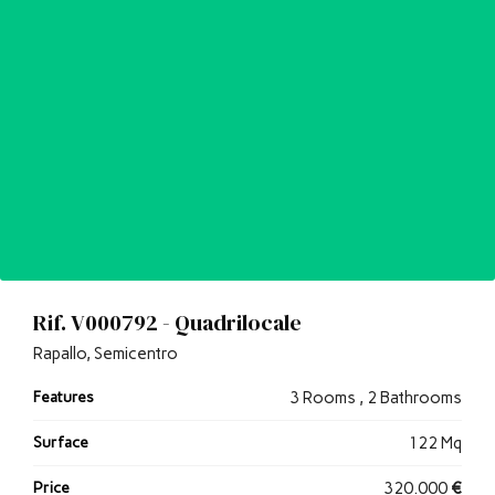
Rif. V000792 - Quadrilocale
Rapallo, Semicentro
Features
3 Rooms , 2 Bathrooms
Surface
122 Mq
Price
320.000
€