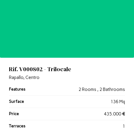
Rif. V000802 - Trilocale
Rapallo, Centro
Features
2 Rooms , 2 Bathrooms
Surface
136 Mq
Price
435.000
€
Terraces
1