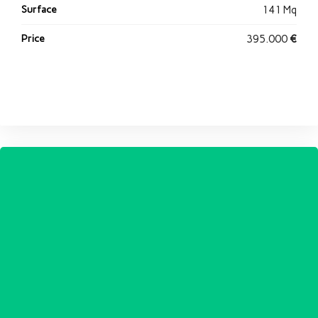
Surface
141 Mq
Price
395.000
€