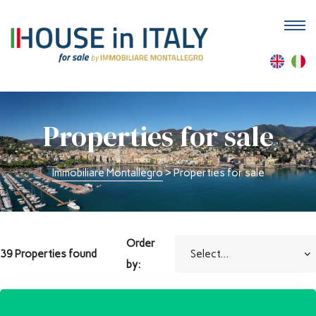
M
Properties for sale
Immobiliare Montallegro
>
Properties for sale
Order
39 Properties found
by: