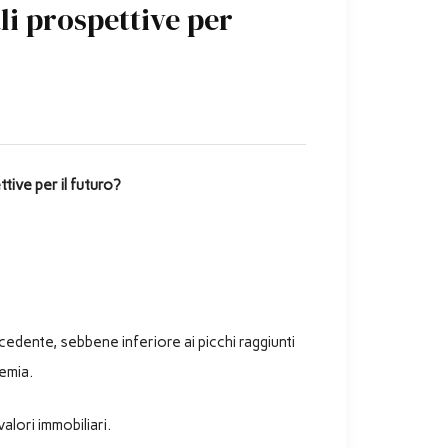
li prospettive per
tive per il futuro?
edente, sebbene inferiore ai picchi raggiunti
emia.
alori immobiliari.