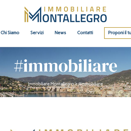
Chi Siamo
Servizi
News
Contatti
Proponi il t
#immobiliare
Immobiliare Montallegro
>
#immobiliare