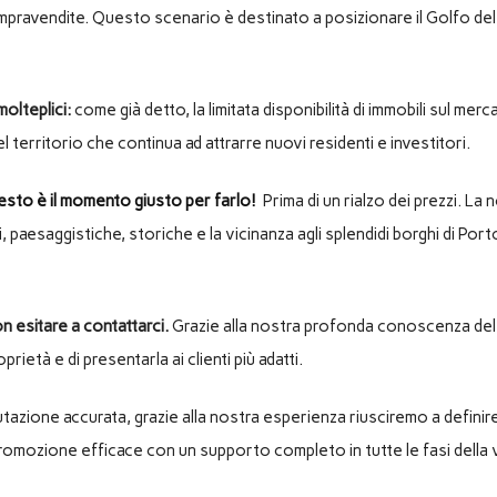
mpravendite. Questo scenario è destinato a posizionare il Golfo del 
olteplici:
come già detto, la limitata disponibilità di immobili sul me
 territorio che continua ad attrarre nuovi residenti e investitori.
esto è il momento giusto per farlo!
Prima di un rialzo dei prezzi. La
li, paesaggistiche, storiche e la vicinanza agli splendidi borghi di Por
n esitare a contattarci.
Grazie alla nostra profonda conoscenza del te
prietà e di presentarla ai clienti più adatti.
utazione accurata, grazie alla nostra esperienza riusciremo a definire
romozione efficace con un supporto completo in tutte le fasi della 