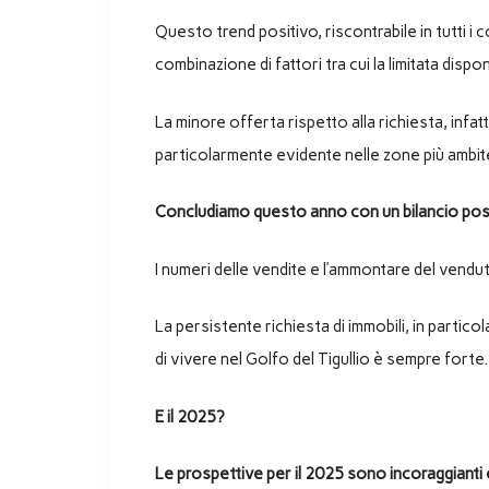
Questo trend positivo, riscontrabile in tutti i
combinazione di fattori tra cui la limitata dispo
La minore offerta rispetto alla richiesta, infa
particolarmente evidente nelle zone più ambite 
Concludiamo questo anno con un bilancio posi
I numeri delle vendite e l’ammontare del vendu
La persistente richiesta di immobili, in partico
di vivere nel Golfo del Tigullio è sempre forte.
E il 2025?
Le prospettive per il 2025 sono incoraggianti 