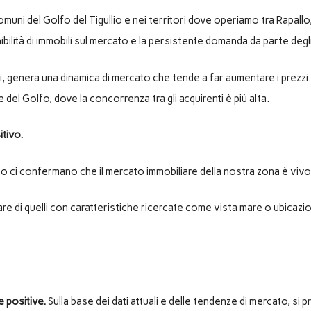
 comuni del Golfo del Tigullio e nei territori dove operiamo tra Rapall
nibilità di immobili sul mercato e la persistente domanda da parte degli
tti, genera una dinamica di mercato che tende a far aumentare i prez
del Golfo, dove la concorrenza tra gli acquirenti è più alta.
tivo.
to ci confermano che il mercato immobiliare della nostra zona è vivo
lare di quelli con caratteristiche ricercate come vista mare o ubicazio
e positive.
Sulla base dei dati attuali e delle tendenze di mercato, si