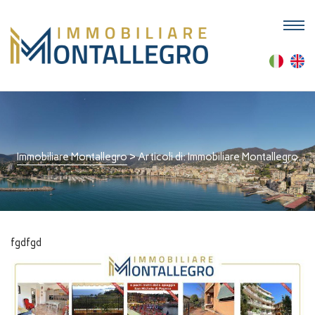
M
Immobiliare Montallegro
>
Articoli di: Immobiliare Montallegro
fgdfgd