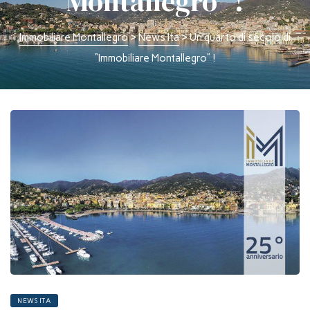
Montallegro” !
Immobiliare Montallegro
>
News Ita
>
Un quarto di secolo di
“Immobiliare Montallegro” !
NEWS ITA