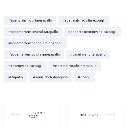
Tags:
#agenziaimmobiliarerapallo
#agenziaimmobiliarezoagli
#appartamentiinvenditarapallo
#appartamentiinvenditazoagli
#appartamentocongiardinozoagli
#appartamentovistamarerapallo
#caseinvenditarapallo
#caseinvenditazoagli
#mercatoimmobiliarerapallo
#Rapallo
#sanmicheledipagana
#Zoagli
PREVIOUS
NEXT POST
POST