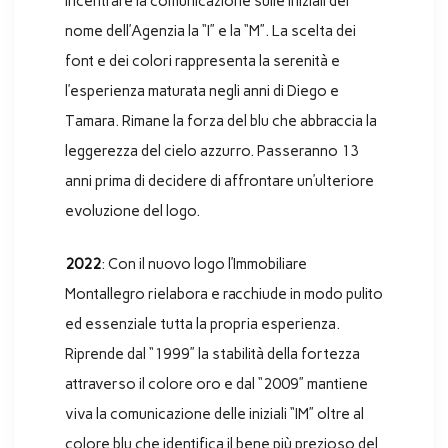
incentrare la comunicazione sulle iniziali del
nome dell’Agenzia la “I” e la “M”. La scelta dei
font e dei colori rappresenta la serenità e
l’esperienza maturata negli anni di Diego e
Tamara. Rimane la forza del blu che abbraccia la
leggerezza del cielo azzurro. Passeranno 13
anni prima di decidere di affrontare un’ulteriore
evoluzione del logo.
2022
: Con il nuovo logo l’Immobiliare
Montallegro rielabora e racchiude in modo pulito
ed essenziale tutta la propria esperienza.
Riprende dal “1999” la stabilità della fortezza
attraverso il colore oro e dal “2009” mantiene
viva la comunicazione delle iniziali “IM” oltre al
colore blu che identifica il bene più prezioso del