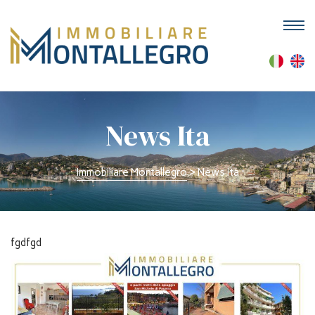
M
News Ita
Immobiliare Montallegro
>
News Ita
fgdfgd