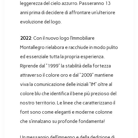
leggerezza del cielo azzurro. Passeranno 13
anni prima di decidere di affrontare un’ulteriore
evoluzione del logo.
2022
: Con il nuovo logo l’Immobiliare
Montallegro rielabora e racchiude in modo pulito
ed essenziale tutta la propria esperienza.
Riprende dal “1999” la stabilità della fortezza
attraverso il colore oro e dal “2009” mantiene
viva la comunicazione delle iniziali “IM” oltre al
colore blu che identifica il bene più prezioso del
nostro territorio. Le linee che caratterizzano il
font sono come eleganti e moderne colonne
che s’innalzano su profonde fondamenta!
Un messaggio dell’impegno e della dedizione di