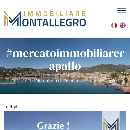
M
#mercatoimmobiliarer
apallo
Immobiliare Montallegro
>
#mercatoimmobiliarerapallo
fgdfgd